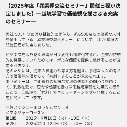
【2025年度「異業種交流セミナー」開催日程が決
定しました】―越境学習で価値観を揺さぶる充実
のセミナー―
弊社で35年間に渡り継続的に開催し、約6500名もの優秀な人材
を輩出している「異業種交流セミナー」について、2025年度の
開催日程が決定しました。
ビジネスを取り巻く環境が日々変化し複雑化する中、企業が持続
的に発展していくためには、新たな価値を提供し続けることが必
要不可欠です。
そのためには、従来の枠組みや考え方を超え、多様な人々の考え
方や価値観を活かして「共創」することが求められます。
本セミナーは、自組織外の多様な立場の他者との関わりを通じ
て、刺激を受け、思考や感情を揺さぶる越境学習を効果的に行う
ことで、自職場で「共創」できるリーダーシップを発揮すること
を目的としています。
開催スケジュールは下記となります。
＜マネジャーコース＞
第1回 ： 2025年 9月16日（火）- 18日（木）
第2回 ： 2025年10月 22日（水）- 24日（金）